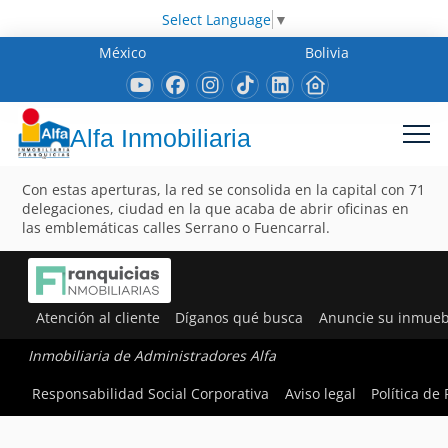
Select Language
▼
México
Bolivia
Alfa Inmobiliaria
Con estas aperturas, la red se consolida en la capital con 71
delegaciones, ciudad en la que acaba de abrir oficinas en
las emblemáticas calles Serrano o Fuencarral.
Atención al cliente
Díganos qué busca
Anuncie su inmueb
Inmobiliaria de Administradores Alfa
Responsabilidad Social Corporativa
Aviso legal
Política de