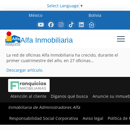
Select Language
▼
México
Bolivia
Alfa Inmobiliaria
La red de oficinas Alfa Inmobiliaria ha crecido, durante el
primer cuatrimestre del año, en 27 oficinas…
Descargar artículo
.
Atención al cliente
Díganos qué busca
Anuncie su inmueb
Inmobiliaria de Administradores Alfa
Responsabilidad Social Corporativa
Aviso legal
Política de