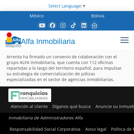
Select Language
▼
México
Bolivia
Alfa Inmobiliaria
Arrenta ha firmado un convenio de colaboración con el
grupo ALFA Inmobiliaria, que cuenta con 112 oficinas
repartidas a lo largo del territorio español, para impulsar
su estrategia de comercialización de pólizas
especializadas en el sector de agencias inmobiliarias.
Atención al cliente
Díganos qué busca
Anuncie su inmueb
Inmobiliaria de Administradores Alfa
Responsabilidad Social Corporativa
Aviso legal
Política de