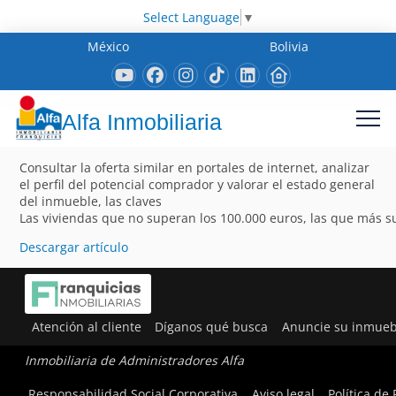
Select Language
▼
México
Bolivia
Alfa Inmobiliaria
Consultar la oferta similar en portales de internet, analizar
el perfil del potencial comprador y valorar el estado general
del inmueble, las claves
Las viviendas que no superan los 100.000 euros, las que más 
Descargar artículo
Atención al cliente
Díganos qué busca
Anuncie su inmueb
Inmobiliaria de Administradores Alfa
Responsabilidad Social Corporativa
Aviso legal
Política de