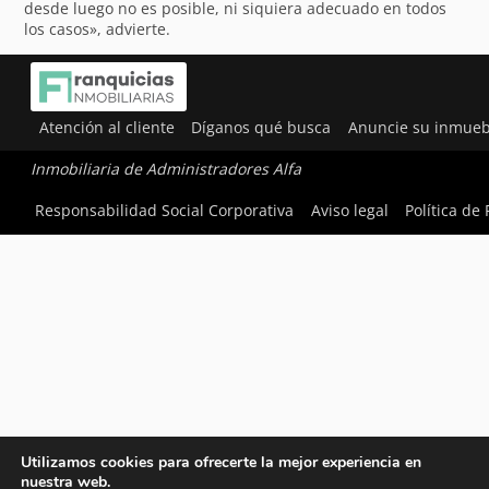
desde luego no es posible, ni siquiera adecuado en todos
los casos», advierte.
Atención al cliente
Díganos qué busca
Anuncie su inmueb
Inmobiliaria de Administradores Alfa
Responsabilidad Social Corporativa
Aviso legal
Política de
Utilizamos cookies para ofrecerte la mejor experiencia en
nuestra web.