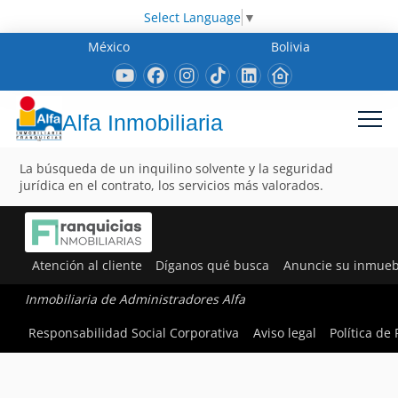
Select Language
▼
México
Bolivia
Alfa Inmobiliaria
La búsqueda de un inquilino solvente y la seguridad
jurídica en el contrato, los servicios más valorados.
Atención al cliente
Díganos qué busca
Anuncie su inmueb
Inmobiliaria de Administradores Alfa
Responsabilidad Social Corporativa
Aviso legal
Política de