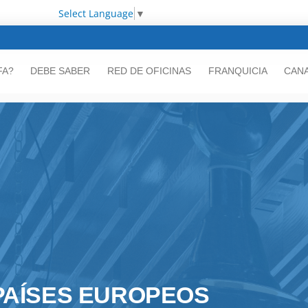
Select Language
▼
FA?
DEBE SABER
RED DE OFICINAS
FRANQUICIA
CANA
PAÍSES EUROPEOS