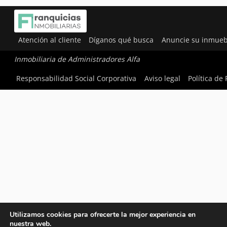
Atención al cliente
Díganos qué busca
Anuncie su inmueb
Inmobiliaria de Administradores Alfa
Responsabilidad Social Corporativa
Aviso legal
Política de
Utilizamos cookies para ofrecerte la mejor experiencia en
nuestra web.