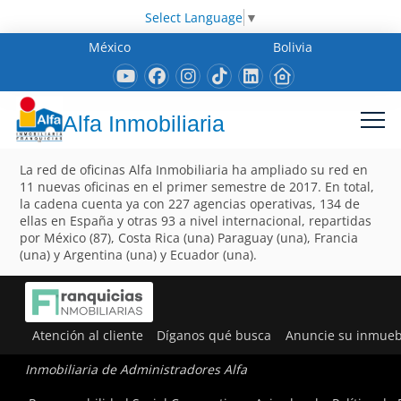
Select Language
▼
México
Bolivia
Alfa Inmobiliaria
La red de oficinas Alfa Inmobiliaria ha ampliado su red en
11 nuevas oficinas en el primer semestre de 2017. En total,
la cadena cuenta ya con 227 agencias operativas, 134 de
ellas en España y otras 93 a nivel internacional, repartidas
por México (87), Costa Rica (una) Paraguay (una), Francia
(una) y Argentina (una) y Ecuador (una).
Atención al cliente
Díganos qué busca
Anuncie su inmueb
Inmobiliaria de Administradores Alfa