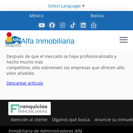
Select Language
▼
México
Bolivia
Alfa Inmobiliaria
Después de que el mercado se haya profesionalizado y
hecho mucho más
competitivo, sólo sobreviven las empresas que ofrecen alto
valor añadido.
Descargar artículo
Atención al cliente
Díganos qué busca
Anuncie su inmueb
Inmobiliaria de Administradores Alfa