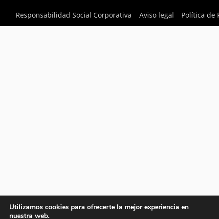
Responsabilidad Social Corporativa
Aviso legal
Política de
Utilizamos cookies para ofrecerte la mejor experiencia en
nuestra web.