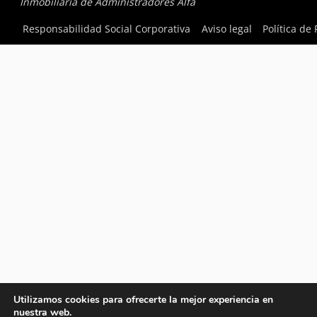
Inmobiliaria de Administradores Alfa
Responsabilidad Social Corporativa
Aviso legal
Política de
Utilizamos cookies para ofrecerte la mejor experiencia en
nuestra web.