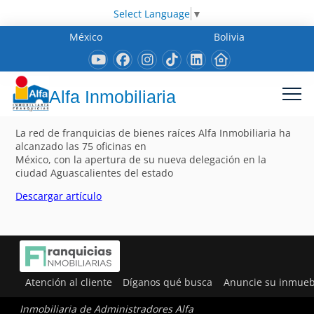
Select Language
▼
México
Bolivia
Alfa Inmobiliaria
La red de franquicias de bienes raíces Alfa Inmobiliaria ha
alcanzado las 75 oficinas en
México, con la apertura de su nueva delegación en la
ciudad Aguascalientes del estado
Descargar artículo
Atención al cliente
Díganos qué busca
Anuncie su inmueb
Inmobiliaria de Administradores Alfa