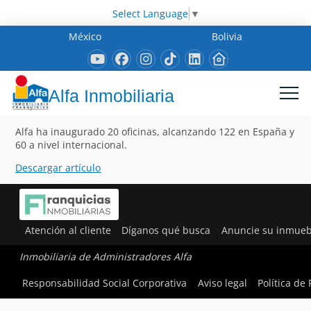
Select Language
▼
México
Bolivia
Alfa Inmobiliaria
Alfa ha inaugurado 20 oficinas, alcanzando 122 en España y
60 a nivel internacional.
Descargar artículo
Atención al cliente
Díganos qué busca
Anuncie su inmueb
Inmobiliaria de Administradores Alfa
Responsabilidad Social Corporativa
Aviso legal
Política de