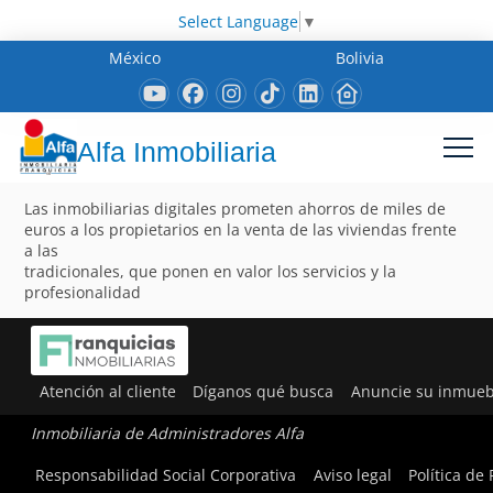
Select Language
▼
México
Bolivia
Alfa Inmobiliaria
Las inmobiliarias digitales prometen ahorros de miles de
euros a los propietarios en la venta de las viviendas frente
a las
tradicionales, que ponen en valor los servicios y la
profesionalidad
Atención al cliente
Díganos qué busca
Anuncie su inmueb
Inmobiliaria de Administradores Alfa
Responsabilidad Social Corporativa
Aviso legal
Política de